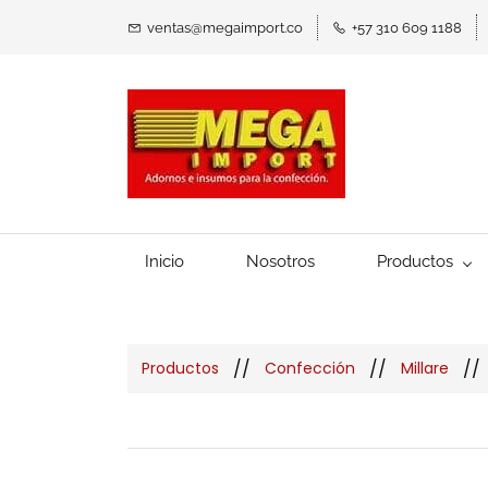
ventas@megaimport.co
+57 310 609 1188
Inicio
Nosotros
Productos
//
//
//
Productos
Confección
Millare