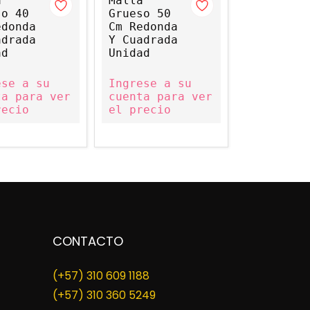
a
Malla
so 40
Grueso 50
edonda
Cm Redonda
adrada
Y Cuadrada
ad
Unidad
ese a su
Ingrese a su
ta para ver
cuenta para ver
recio
el precio
CONTACTO
(+57) 310 609 1188
​(+57) 310 360 5249