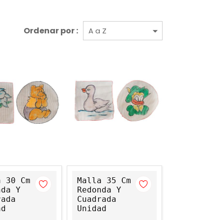
Ordenar por :
a 30 Cm
Malla 35 Cm
nda Y
Redonda Y
rada
Cuadrada
ad
Unidad