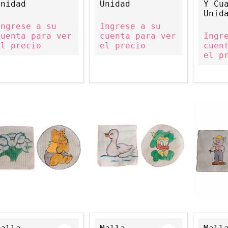
Unidad
Unidad
Y Cu
Unid
Ingrese a su
Ingrese a su
cuenta para ver
cuenta para ver
Ingr
el precio
el precio
cuen
el p