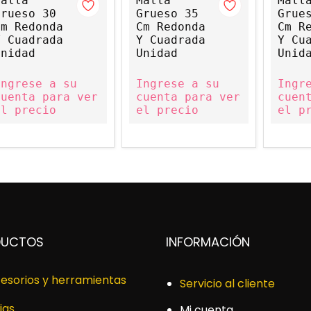
Malla
Malla
Mall
Grueso 30
Grueso 35
Grue
Cm Redonda
Cm Redonda
Cm R
Y Cuadrada
Y Cuadrada
Y Cu
Unidad
Unidad
Unid
Ingrese a su
Ingrese a su
Ingr
cuenta para ver
cuenta para ver
cuen
el precio
el precio
el p
DUCTOS
INFORMACIÓN
esorios y herramientas
Servicio al cliente
jas
Mi cuenta