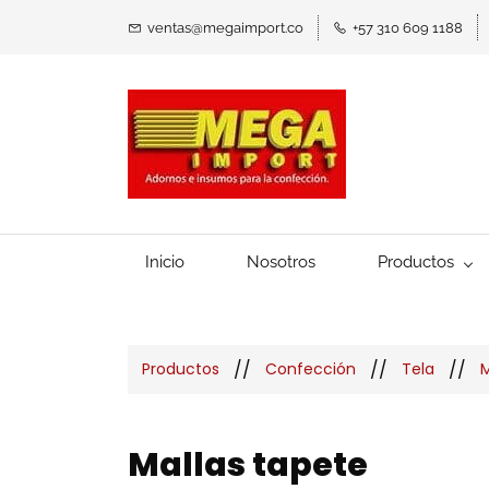
ventas@megaimport.co
+57 310 609 1188
Inicio
Nosotros
Productos
//
//
//
Productos
Confección
Tela
M
Mallas tapete