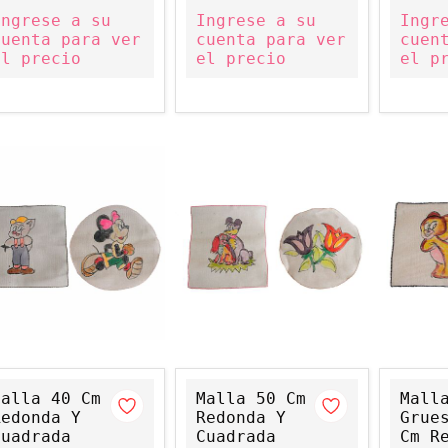
Ingrese a su
Ingrese a su
Ingr
cuenta para ver
cuenta para ver
cuen
el precio
el precio
el p
Malla 40 Cm
Malla 50 Cm
Mall
Redonda Y
Redonda Y
Grue
Cuadrada
Cuadrada
Cm R