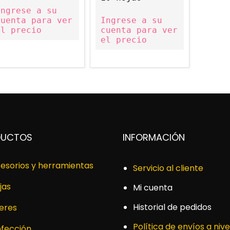
Ingrese a su
cuenta para ver
Ingrese a su
el precio
cuenta para ver
el precio
DUCTOS
INFORMACIÓN
esorios y herramientas
Servicio al cliente
jas
Mi cuenta
Historial de pedidos
leres
Política de envíos a nive
fección