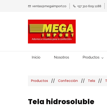
ventas@megaimport.co
+57 310 609 1188
Inicio
Nosotros
Productos
//
//
//
Productos
Confección
Tela
T
Tela hidrosoluble