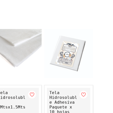
Tela
Tela
Hidrosolubl
Hidrosolubl
e
e Adhesiva
2Mtsx1.5Mts
Paquete x
10 hojas