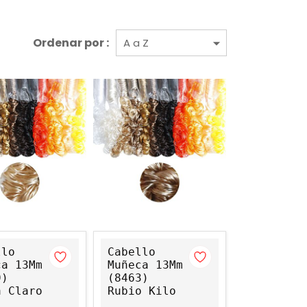
Ordenar por :
llo
Cabello
ca 13Mm
Muñeca 13Mm
9)
(8463)
a Claro
Rubio Kilo