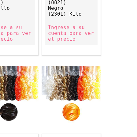
0)
(8821)
illo
Negro
(2301) Kilo
ese a su
Ingrese a su
ta para ver
cuenta para ver
recio
el precio