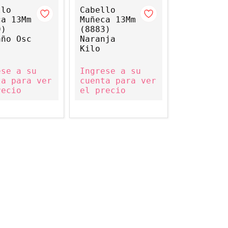
llo
Cabello
ca 13Mm
Muñeca 13Mm
9)
(8883)
año Osc
Naranja
Kilo
ese a su
Ingrese a su
ta para ver
cuenta para ver
recio
el precio