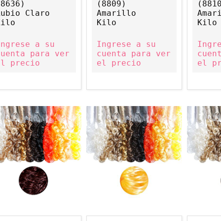
(8636)
(8809)
(881
Rubio Claro
Amarillo
Amar
Kilo
Kilo
Kilo
Ingrese a su
Ingrese a su
Ingr
cuenta para ver
cuenta para ver
cuen
el precio
el precio
el p