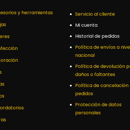
esorios y herramientas
Servicio al cliente
jas
Mi cuenta
Historial de pedidos
leres
Política de envíos a nive
fección
nacional
oración
Política de devolución p
s
daños o faltantes
as
Política de cancelación
pedidos
os
Protección de datos
ordatorios
personales
ras