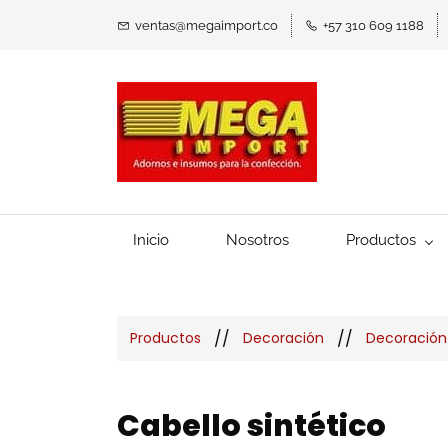
ventas@megaimport.co
+57 310 609 1188
Inicio
Nosotros
Productos
//
//
Productos
Decoración
Decoració
Cabello sintético