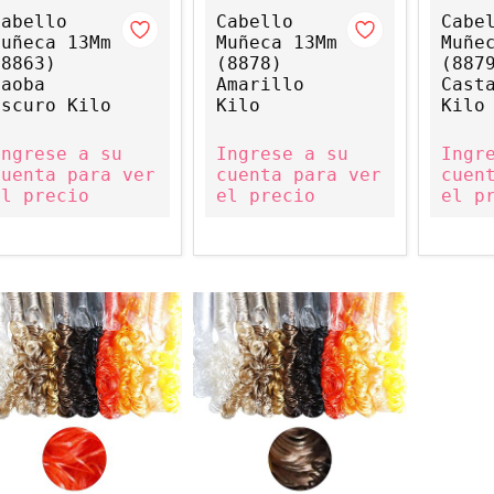
Cabello
Cabello
Cabe
Muñeca 13Mm
Muñeca 13Mm
Muñe
(8863)
(8878)
(887
Caoba
Amarillo
Cast
Oscuro Kilo
Kilo
Kilo
Ingrese a su
Ingrese a su
Ingr
cuenta para ver
cuenta para ver
cuen
el precio
el precio
el p