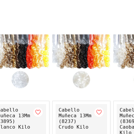
Cabello
Cabello
Cabe
Muñeca 13Mm
Muñeca 13Mm
Muñe
(3895)
(8237)
(836
Blanco Kilo
Crudo Kilo
Caob
Kilo