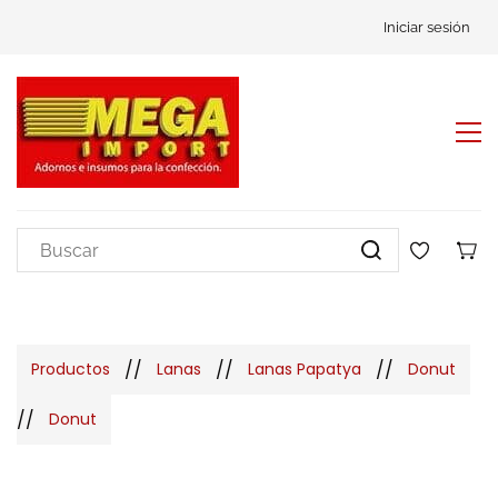
Iniciar sesión
//
//
//
Productos
Lanas
Lanas Papatya
Donut
//
Donut