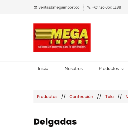
ventas@megaimport.co
+57 310 609 1188
Inicio
Nosotros
Productos
//
//
//
Productos
Confección
Tela
M
Delgadas