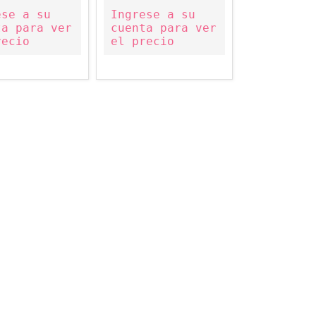
ese a su
Ingrese a su
ta para ver
cuenta para ver
recio
el precio