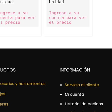
Unidad
Unidad
Ingrese a su
Ingrese a su
cuenta para ver
cuenta para ver
el precio
el precio
DUCTOS
INFORMACIÓN
esorios y herramientas
Servicio al cliente
jas
Mi cuenta
Historial de pedidos
leres