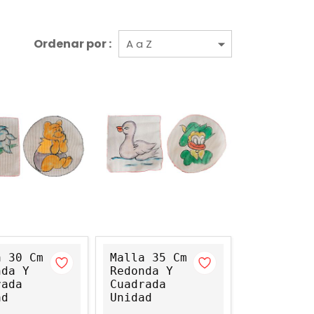
Ordenar por :
a 30 Cm
Malla 35 Cm
nda Y
Redonda Y
rada
Cuadrada
ad
Unidad