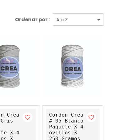
Ordenar por :
on Crea
Cordon Crea
 Gris
# 05 Blanco
o
Paquete X 4
ete X 4
ovillos X
los X
250 Gramos