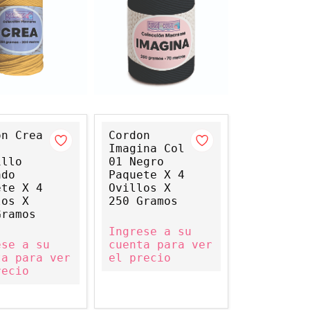
on Crea
Cordon
Imagina Col
illo
01 Negro
ado
Paquete X 4
ete X 4
Ovillos X
los X
250 Gramos
Gramos
Ingrese a su
ese a su
cuenta para ver
ta para ver
el precio
recio