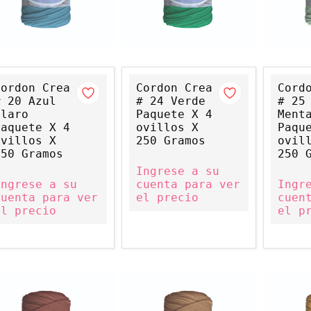
Cordon Crea
Cordon Crea
Cord
# 20 Azul
# 24 Verde
# 25
Claro
Paquete X 4
Ment
Paquete X 4
ovillos X
Paqu
ovillos X
250 Gramos
ovil
250 Gramos
250 
Ingrese a su
Ingrese a su
cuenta para ver
Ingr
cuenta para ver
el precio
cuen
el precio
el p