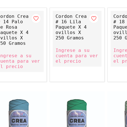
Cordon Crea
Cordon Crea
Cord
# 14 Palo
# 16 Lila
# 18
De Rosa
Paquete X 4
Paqu
Paquete X 4
ovillos X
ovil
ovillos X
250 Gramos
250 
250 Gramos
Ingrese a su
Ingr
Ingrese a su
cuenta para ver
cuen
cuenta para ver
el precio
el p
el precio