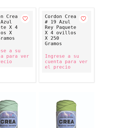
on Crea
Cordon Crea
 Azul
# 19 Azul
ete X 4
Rey Paquete
los X
X 4 ovillos
Gramos
X 250
Gramos
ese a su
ta para ver
Ingrese a su
recio
cuenta para ver
el precio