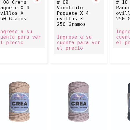
# 08 Crema
# 09
# 10
Paquete X 4
Vinotinto
Paqu
ovillos X
Paquete X 4
ovil
250 Gramos
ovillos X
250 
250 Gramos
Ingrese a su
Ingr
cuenta para ver
Ingrese a su
cuen
el precio
cuenta para ver
el p
el precio