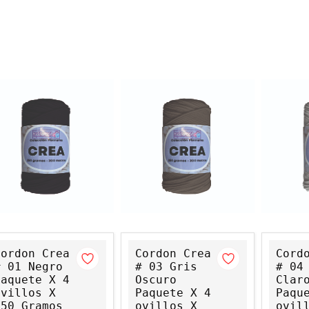
Cordon Crea
Cordon Crea
Cord
# 01 Negro
# 03 Gris
# 04
Paquete X 4
Oscuro
Clar
Ovillos X
Paquete X 4
Paqu
250 Gramos
ovillos X
ovil