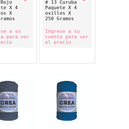
 Rojo
# 13 Curuba
ete X 4
Paquete X 4
los X
ovillos X
Gramos
250 Gramos
ese a su
Ingrese a su
ta para ver
cuenta para ver
recio
el precio