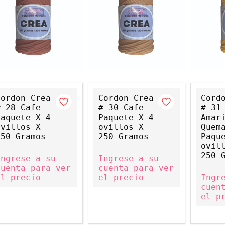
Cordon Crea
Cordon Crea
Cord
# 28 Cafe
# 30 Cafe
# 31
Paquete X 4
Paquete X 4
Amar
ovillos X
ovillos X
Quem
250 Gramos
250 Gramos
Paqu
ovil
250 
Ingrese a su
Ingrese a su
cuenta para ver
cuenta para ver
el precio
el precio
Ingr
cuen
el p