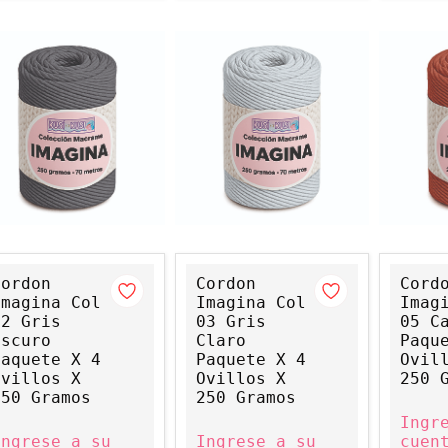
Cordon
Cordon
Cord
Imagina Col
Imagina Col
Imag
02 Gris
03 Gris
05 C
Oscuro
Claro
Paqu
Paquete X 4
Paquete X 4
Ovil
Ovillos X
Ovillos X
250 
250 Gramos
250 Gramos
Ingr
Ingrese a su
Ingrese a su
cuen