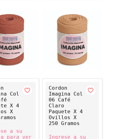
on
Cordon
ina Col
Imagina Col
afé
06 Café
ete X 4
Claro
los X
Paquete X 4
Gramos
Ovillos X
250 Gramos
ese a su
ta para ver
Ingrese a su