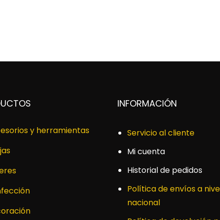
DUCTOS
INFORMACIÓN
esorios y herramientas
Servicio al cliente
jas
Mi cuenta
Historial de pedidos
leres
Política de envíos a nive
fección
nacional
oración