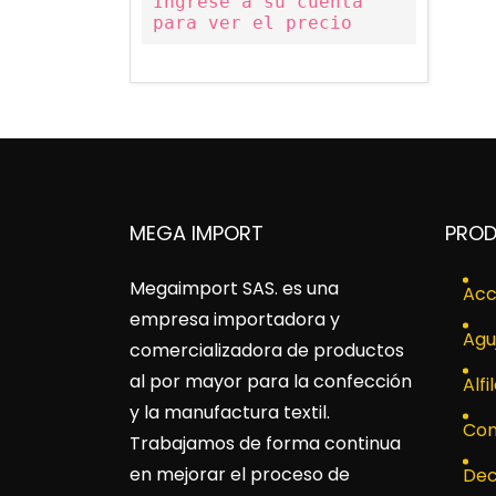
Ingrese a su cuenta
para ver el precio
MEGA IMPORT
PRO
Megaimport SAS
. es una
Acc
empresa importadora y
Agu
comercializadora de productos
al por mayor para la confección
Alfi
y la manufactura textil.
Con
Trabajamos de forma continua
en mejorar el proceso de
Dec