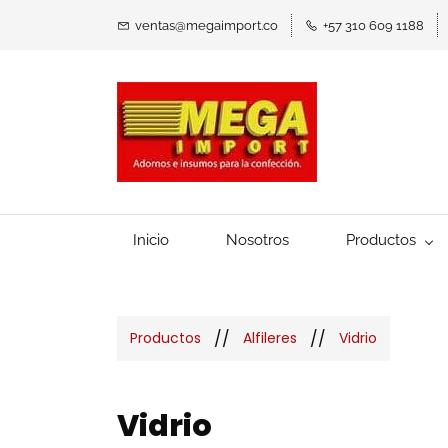
ventas@megaimport.co
+57 310 609 1188
Inicio
Nosotros
Productos
//
//
Productos
Alfileres
Vidrio
Vidrio