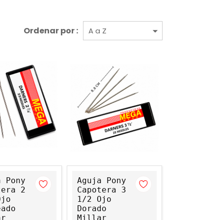
Ordenar por :
a Pony
Aguja Pony
tera 2
Capotera 3
Ojo
1/2 Ojo
eado
Dorado
ar
Millar