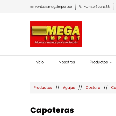
ventas@megaimport.co
+57 310 609 1188
Inicio
Nosotros
Productos
//
//
//
Productos
Agujas
Costura
Ca
Capoteras