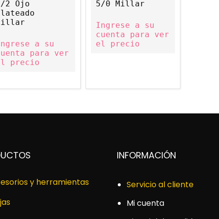
1/2 Ojo
5/0 Millar
Plateado
Millar
Ingrese a su
cuenta para ver
Ingrese a su
el precio
cuenta para ver
el precio
DUCTOS
INFORMACIÓN
esorios y herramientas
Servicio al cliente
jas
Mi cuenta