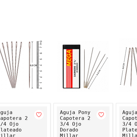
Aguja
Aguja Pony
Aguj
Capotera 2
Capotera 2
Capo
3/4 Ojo
3/4 Ojo
3/4 
Plateado
Dorado
Plat
Millar
Millar
Mill