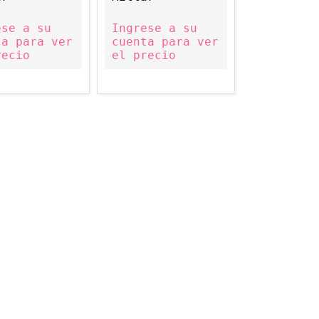
ese a su
Ingrese a su
ta para ver
cuenta para ver
recio
el precio