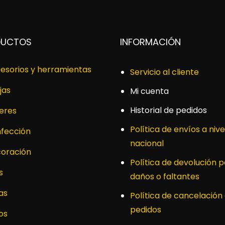
DUCTOS
INFORMACIÓN
esorios y herramientas
Servicio al cliente
jas
Mi cuenta
Historial de pedidos
leres
Política de envíos a nive
fección
nacional
oración
Política de devolución p
s
daños o faltantes
as
Política de cancelación
pedidos
os