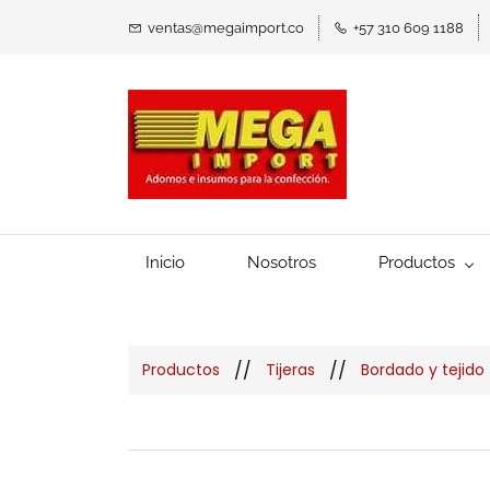
ventas@megaimport.co
+57 310 609 1188
Inicio
Nosotros
Productos
//
//
Productos
Tijeras
Bordado y tejido