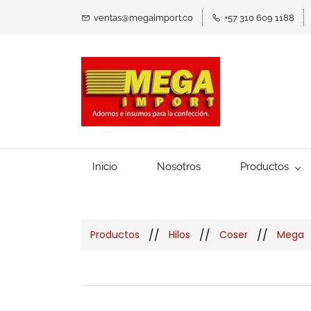
ventas@megaimport.co
+57 310 609 1188
Inicio
Nosotros
Productos
//
//
//
Productos
Hilos
Coser
Mega