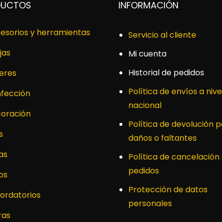
DUCTOS
INFORMACIÓN
esorios y herramientas
Servicio al cliente
jas
Mi cuenta
Historial de pedidos
leres
Política de envíos a nive
fección
nacional
oración
Política de devolución p
s
daños o faltantes
as
Política de cancelación
pedidos
os
Protección de datos
ordatorios
personales
ras