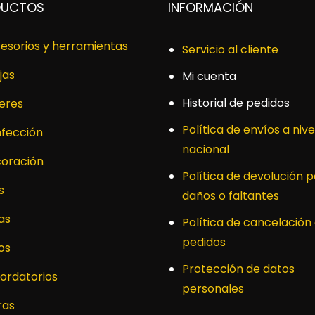
DUCTOS
INFORMACIÓN
esorios y herramientas
Servicio al cliente
jas
Mi cuenta
Historial de pedidos
leres
Política de envíos a nive
fección
nacional
oración
Política de devolución p
s
daños o faltantes
as
Política de cancelación
pedidos
os
Protección de datos
ordatorios
personales
ras