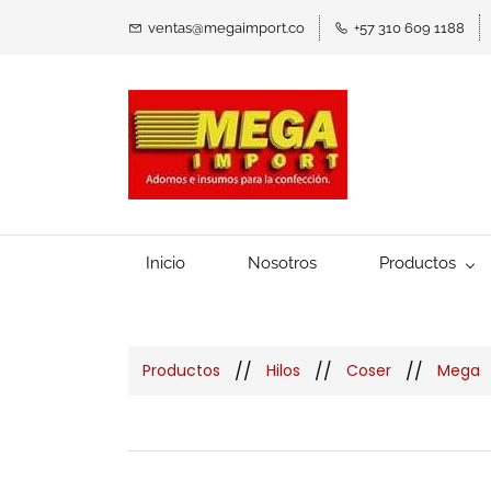
ventas@megaimport.co
+57 310 609 1188
Inicio
Nosotros
Productos
//
//
//
Productos
Hilos
Coser
Mega